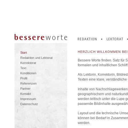
HERZLICH WILLKOMMEN BEI
Start
Redaktion und Lektorat
Bessere Worte finden. Satz für Sa
Korrektorat
formalen und inhaltlichen Schliff
Text
Konditionen
Als Lektorin, Korrektorin, Bildr
Profil
Texten eine klare, verständliche 
Referenzen
Partner
Inhalte von Nachschlagewerken
geographischem und naturkundli
Kontakt
werden kritisch unter die Lupe 
Impressum
passende Bildinhalte ausgewähl
Datenschutz
Layout und die technische Umset
können bei Bedarf in Zusammen
werden.